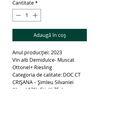
Cantitate
*
Adaugă în coș
Anul producției: 2023
Vin alb Demidulce- Muscat 
Ottonel+ Riesling
Categoria de calitate: DOC CT 
CRIȘANA – Șimleu Silvaniei
Alcool 12%, Sticlă 75cl
Vin demidulce cu gust bogat, 
intens și elegant de culoare 
galben pai în care notele de 
Muscat, precum strugurii, 
piersicile și caisele se întâlnesc 
cu aromele dulci.