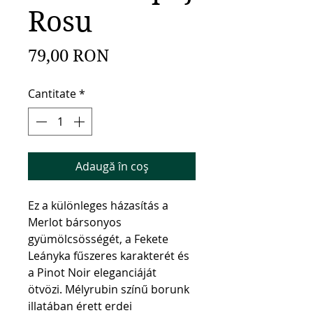
Rosu
Preț
79,00 RON
Cantitate
*
Adaugă în coș
Ez a különleges házasítás a 
Merlot bársonyos 
gyümölcsösségét, a Fekete 
Leányka fűszeres karakterét és 
a Pinot Noir eleganciáját 
ötvözi. Mélyrubin színű borunk 
illatában érett erdei 