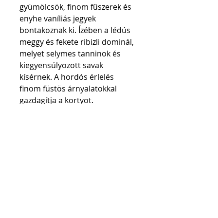
gyümölcsök, finom fűszerek és 
enyhe vaníliás jegyek 
bontakoznak ki. Ízében a lédús 
meggy és fekete ribizli dominál, 
melyet selymes tanninok és 
kiegyensúlyozott savak 
kísérnek. A hordós érlelés 
finom füstös árnyalatokkal 
gazdagítja a kortyot.
Acest cupaj special îmbină 
fructuozitatea catifelată a 
Merlot-ului, caracterul 
condimentat al soiului 
Fetească Neagră și eleganța 
Pinot Noir-ului.
 Vinul nostru 
de culoare rubiniu intens 
dezvăluie în nas arome de 
fructe de pădure bine coapte, 